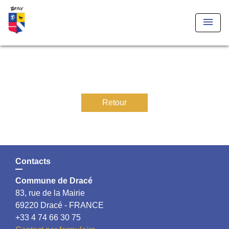
menu
Retour
Contacts
Commune de Dracé
83, rue de la Mairie
69220 Dracé - FRANCE
+33 4 74 66 30 75