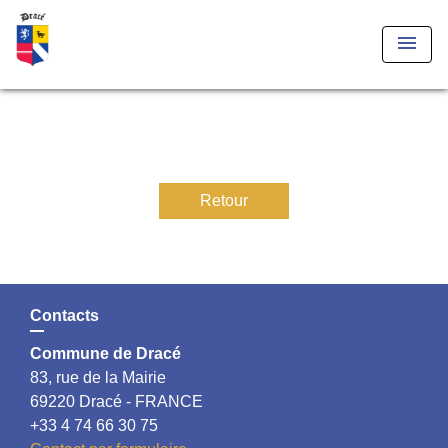
menu
Retour
Contacts
Commune de Dracé
83, rue de la Mairie
69220 Dracé - FRANCE
+33 4 74 66 30 75